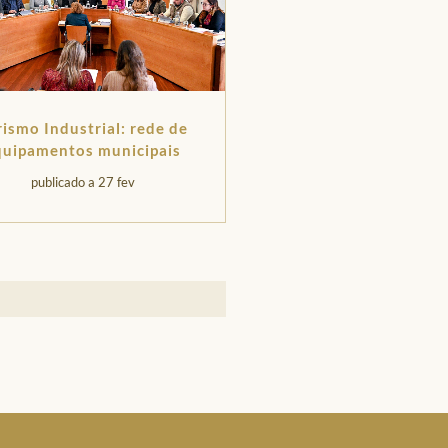
rismo Industrial: rede de
quipamentos municipais
sce com adesão da Topázio
publicado a 27 fev
1874