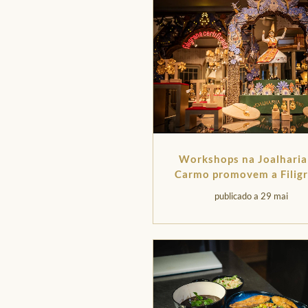
Workshops na Joalharia
Carmo promovem a Filig
de Gondomar
publicado a 29 mai