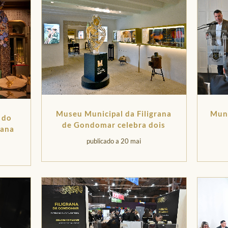
Museu Municipal da Filigrana
Muni
 do
de Gondomar celebra dois
rana
anos
publicado a 20 mai